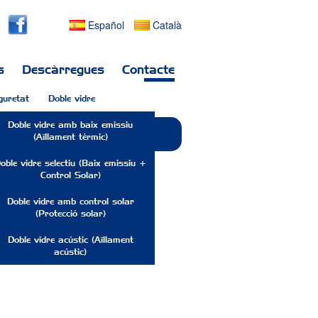
Español
Català
s
Descàrregues
Contacte
guretat
Doble vidre
Doble vidre amb baix emissiu
(Aïllament tèrmic)
oble vidre selectiu (Baix emissiu +
Control Solar)
Doble vidre amb control solar
(Protecció solar)
Doble vidre acústic (Aïllament
acústic)