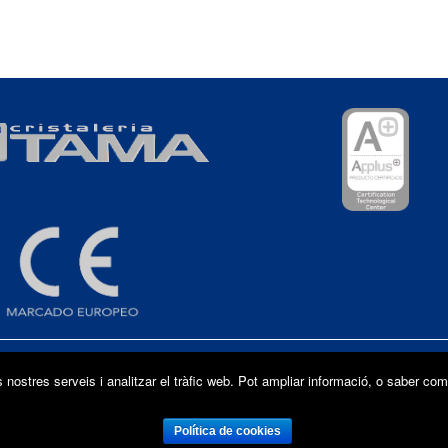
C/ La Forja, 38
s nostres serveis i analitzar el tràfic web. Pot ampliar informació, o saber
08840 - Viladecans (Barcelona)
el.:
+34 936 541 012
- Fax:
+34 936 302 123
-
ct@cristaleriatama.c
Política de cookies