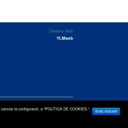
Disseny Web
YLMweb
 com canviar la configuració, a "POLÍTICA DE COOKIES."
Estic d'acord
om